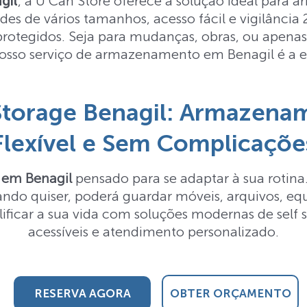
gil
, a U Can Store oferece a solução ideal para 
es de vários tamanhos, acesso fácil e vigilância
 protegidos. Seja para mudanças, obras, ou apen
osso serviço de armazenamento em Benagil é a e
 Storage Benagil: Armazena
Flexível e Sem Complicaçõe
e em Benagil
pensado para se adaptar à sua rotina.
uando quiser, poderá guardar móveis, arquivos, 
lificar a sua vida com soluções modernas de self
acessíveis e atendimento personalizado.
RESERVA AGORA
OBTER ORÇAMENTO