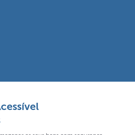
cessível
s