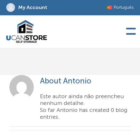
Skip
My Account
Português
to
content
Antonio
About
Antonio
Este autor ainda não preencheu
nenhum detalhe.
So far Antonio has created 0 blog
entries.