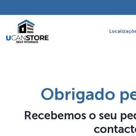
Skip
to
content
Localizaçõ
Obrigado pe
Recebemos o seu pe
contact