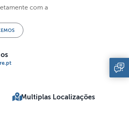
iretamente com a
CEMOS
nos
re.pt
Multiplas Localizações