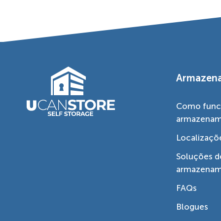
Armazen
Como func
armazena
Localizaçõ
Soluções d
armazena
FAQs
Blogues