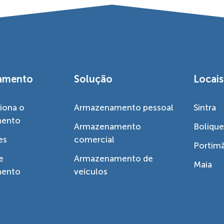
amento
Solução
Locais
iona o
Armazenamento pessoal
Sintra
mento
Armazenamento
Boliqu
es
comercial
Portim
e
Armazenamento de
Maia
mento
veículos