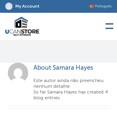
Skip
My Account
Português
to
content
Samara_Hayes
About
Samara Hayes
Este autor ainda não preencheu
nenhum detalhe.
So far Samara Hayes has created 4
blog entries.