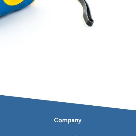
s
Company