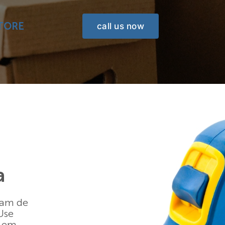
TORE
call us now
a
iam de
Use
e em